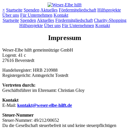
×
Startseite
Spenden
Aktuelles
Fördermitgliedschaft
Hilfsprojekte
Über uns
Für Unternehmen
Kontakt
Startseite
Spenden
Aktuelles
Fördermitgliedschaft
Charity-Shopping
Hilfsprojekte
Über uns
Für Unternehmen
Kontakt
Impressum
Weser-Elbe hilft gemeinnützige GmbH
Logestr. 41 c
27616 Beverstedt
Handelsregister: HRB 210988
Registergericht: Amtsgericht Tostedt
Vertreten durch:
Geschäftsführer im Ehrenamt: Christian Gloy
Kontakt
E-Mail:
kontakt@weser-elbe-hilft.de
Steuer-Nummer
Steuer-Nummer: 49/212/00652
Da die Gesellschaft steuerbefreit ist und keine steuerpflichtigen