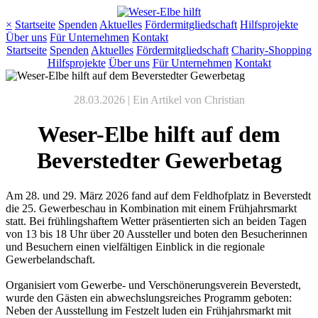
×
Startseite
Spenden
Aktuelles
Fördermitgliedschaft
Hilfsprojekte
Über uns
Für Unternehmen
Kontakt
Startseite
Spenden
Aktuelles
Fördermitgliedschaft
Charity-Shopping
Hilfsprojekte
Über uns
Für Unternehmen
Kontakt
28.03.2026 |
Ein Artikel von Christian
Weser-Elbe hilft auf dem
Beverstedter Gewerbetag
Am 28. und 29. März 2026 fand auf dem Feldhofplatz in Beverstedt
die 25. Gewerbeschau in Kombination mit einem Frühjahrsmarkt
statt. Bei frühlingshaftem Wetter präsentierten sich an beiden Tagen
von 13 bis 18 Uhr über 20 Aussteller und boten den Besucherinnen
und Besuchern einen vielfältigen Einblick in die regionale
Gewerbelandschaft.
Organisiert vom Gewerbe- und Verschönerungsverein Beverstedt,
wurde den Gästen ein abwechslungsreiches Programm geboten:
Neben der Ausstellung im Festzelt luden ein Frühjahrsmarkt mit