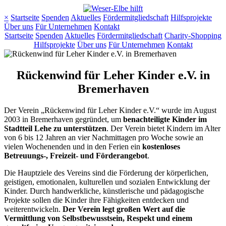
×
Startseite
Spenden
Aktuelles
Fördermitgliedschaft
Hilfsprojekte
Über uns
Für Unternehmen
Kontakt
Startseite
Spenden
Aktuelles
Fördermitgliedschaft
Charity-Shopping
Hilfsprojekte
Über uns
Für Unternehmen
Kontakt
Rückenwind für Leher Kinder e
.
V. in
Bremerhaven
Der Verein „Rückenwind für Leher Kinder e.V.“ wurde im August
2003 in Bremerhaven gegründet, um
benachteiligte Kinder im
Stadtteil Lehe zu unterstützen
. Der Verein bietet Kindern im Alter
von 6 bis 12 Jahren an vier Nachmittagen pro Woche sowie an
vielen Wochenenden und in den Ferien ein
kostenloses
Betreuungs-, Freizeit- und Förderangebot
.
Die Hauptziele des Vereins sind die Förderung der körperlichen,
geistigen, emotionalen, kulturellen und sozialen Entwicklung der
Kinder. Durch handwerkliche, künstlerische und pädagogische
Projekte sollen die Kinder ihre Fähigkeiten entdecken und
weiterentwickeln.
Der Verein legt großen Wert auf die
Vermittlung von Selbstbewusstsein, Respekt und einem